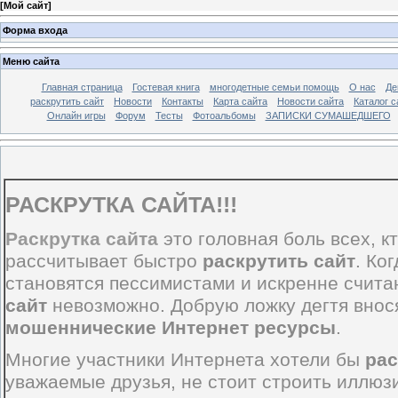
[
Мой сайт
]
Форма входа
Меню сайта
Главная страница
Гостевая книга
многодетные семьи помощь
О нас
Де
раскрутить сайт
Новости
Контакты
Карта сайта
Новости сайта
Каталог с
Онлайн игры
Форум
Тесты
Фотоальбомы
ЗАПИСКИ СУМАШЕДШЕГО
РАСКРУТКА САЙТА
!!!
Раскрутка сайта
это головная боль всех, к
рассчитывает быстро
раскрутить сайт
. Ко
становятся пессимистами и искренне счита
сайт
невозможно. Добрую ложку дегтя внос
мошеннические Интернет ресурсы
.
Многие участники Интернета хотели бы
рас
уважаемые друзья, не стоит строить иллюзи