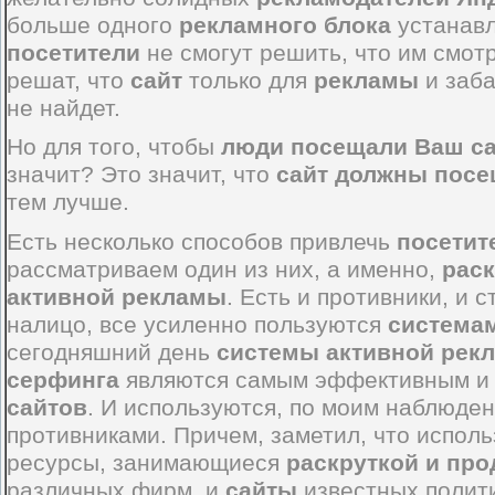
больше одного
рекламного блока
устанавл
посетители
не смогут решить, что им смот
решат, что
сайт
только для
рекламы
и заба
не найдет.
Но для того, чтобы
люди посещали Ваш с
значит? Это значит, что
сайт должны посе
тем лучше.
Есть несколько способов привлечь
посетит
рассматриваем один из них, а именно,
раск
активной рекламы
. Есть и противники, и 
налицо, все усиленно пользуются
система
сегодняшний день
системы активной рек
серфинга
являются самым эффективным 
сайтов
. И используются, по моим наблюден
противниками. Причем, заметил, что испол
ресурсы, занимающиеся
раскруткой и пр
различных фирм, и
сайты
известных полит