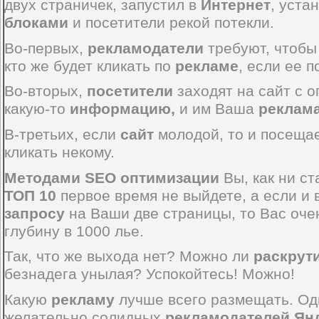
двух страничек, запустил в
Интернет
, уста
блоками
и посетители рекой потекли.
Во-первых,
рекламодатели
требуют, чтобы
кто же будет кликать по
рекламе
, если ее п
Во-вторых,
посетители
заходят на сайт с о
какую-то
информацию
,
и им Ваша
реклам
В-третьих, если
сайт
молодой, то и посещаем
кликать некому.
Методами
SEO
оптимизации
Вы, как ни с
ТОП 10
первое время не выйдете, а если и 
запросу
на Ваши две страницы, то Вас оче
глубину в 1000 лье.
Так, что же выхода нет? Можно ли
раскрути
безнадега унылая? Успокойтесь! Можно!
Какую
рекламу
лучше всего размещать. О
желательно солидных
рекламодателей Янд