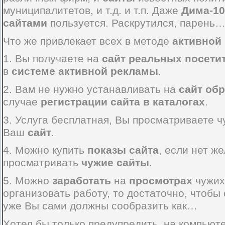
муниципалитетов, и т.д. и т.п. Даже
Дима-10
сайтами
пользуется. Раскрутился, парень
Что же привлекает всех в методе
активной
1. Вы получаете на
сайт реальных посети
в
системе активной рекламы
.
2. Вам не нужно устанавливать на
сайт
обр
случае
регистрации сайта в каталогах
.
3. Услуга бесплатная, Вы просматриваете 
Ваш
сайт
.
4. Можно купить
показы сайта
, если нет ж
просматривать
чужие сайты
.
5. Можно
заработать
на
просмотрах
чужи
организовать работу, то достаточно, чтобы 
уже Вы сами должны сообразить как…
Хотел бы только предупредить, на компьют