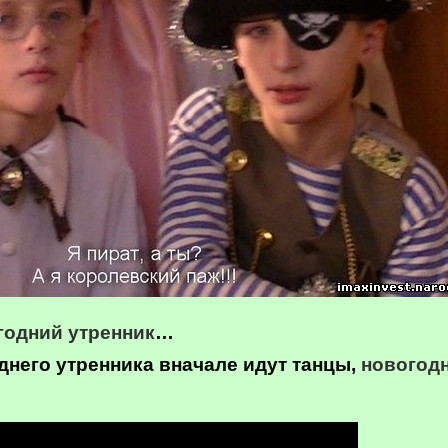
годний утренник
…
него утренника вначале идут танцы,
новогод