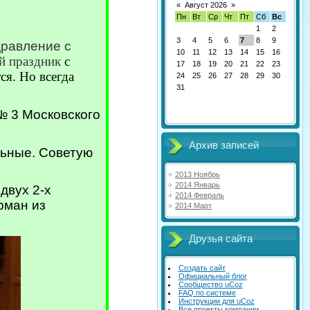
«
Август 2026
»
Пн
Вт
Ср
Чт
Пт
Сб
Вс
1
2
3
4
5
6
7
8
9
дравление с
10
11
12
13
14
15
16
й праздник
с
17
18
19
20
21
22
23
ся. Но всегда
24
25
26
27
28
29
30
31
№ 3 Московского
Архив записей
ельные. Советую
2013 Ноябрь
2014 Январь
двух 2-х
2014 Февраль
рман из
2014 Март
Друзья сайта
Создать сайт
Официальный блог
Сообщество uCoz
FAQ по системе
Инструкции для uCoz
Все проекты компании