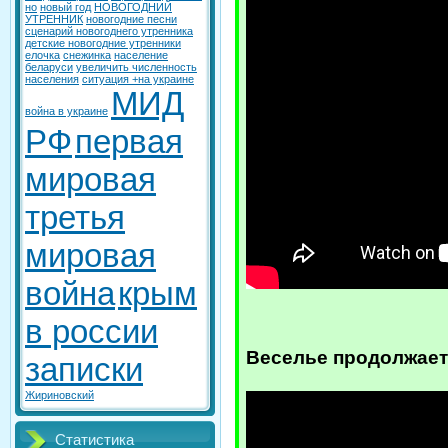
но
новый год
НОВОГОДНИЙ
УТРЕННИК
новогодние песни
сценарий новогоднего утренника
детские новогодние утренники
елочка
снежинка
население
беларуси
увеличить численность
населения
ситуация +на украине
МИД
война в украине
РФ
первая
мировая
третья
мировая
война
крым
в россии
Веселье продолжае
записки
Жириновский
Статистика