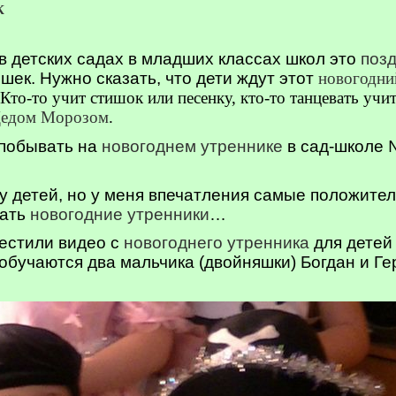
К
в детских садах в младших классах школ это
поз
шек. Нужно сказать, что дети ждут этот
новогодни
то-то учит стишок или песенку, кто-то танцевать учит
 Дедом Морозом
.
 побывать на
новогоднем утреннике
в сад-школе 
к у детей, но у меня впечатления самые положит
щать
новогодние утренники
…
естили видео с
новогоднего утренника
для детей 
 обучаются два мальчика (двойняшки) Богдан и Ге