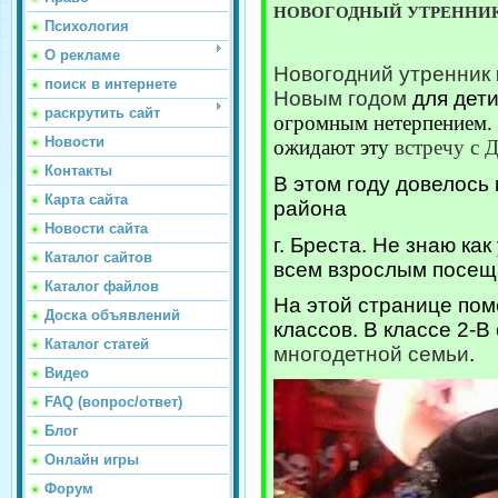
НОВОГОДНЫЙ УТРЕННИ
Психология
О рекламе
Новогодний утренник
поиск в интернете
Новым годом
для дети
раскрутить сайт
огромным нетерпением. К
Новости
ожидают эту
встречу с
Контакты
В этом году довелось
Карта сайта
района
Новости сайта
г. Бреста. Не знаю ка
Каталог сайтов
всем взрослым посе
Каталог файлов
На этой странице пом
Доска объявлений
классов. В классе 2-В
Каталог статей
многодетной семьи
.
Видео
FAQ (вопрос/ответ)
Блог
Онлайн игры
Форум