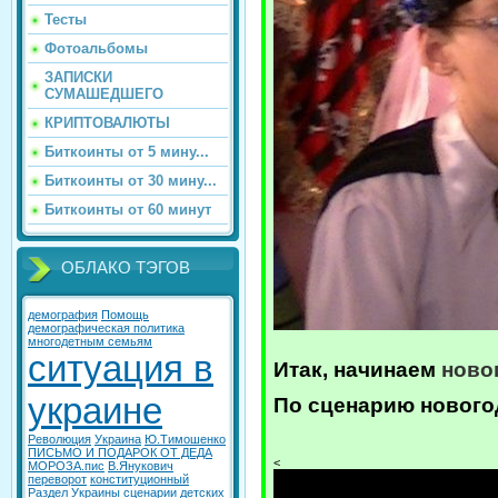
Тесты
Фотоальбомы
ЗАПИСКИ
СУМАШЕДШЕГО
КРИПТОВАЛЮТЫ
Биткоинты от 5 мину...
Биткоинты от 30 мину...
Биткоинты от 60 минут
ОБЛАКО ТЭГОВ
демография
Помощь
демографическая политика
многодетным семьям
ситуация в
Итак, начинаем
ново
украине
По
сценарию новогод
Революция
Украина
Ю.Тимошенко
ПИСЬМО И ПОДАРОК ОТ ДЕДА
<
МОРОЗА.пис
В.Янукович
переворот
конституционный
Раздел Украины
сценарии детских