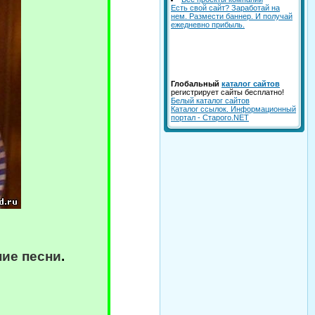
Есть свой сайт? Заработай на
нем. Размести баннер. И получай
ежедневно прибыль.
Глобальный
каталог сайтов
регистрирует сайты бесплатно!
Белый каталог сайтов
Каталог ссылок. Информационный
портал - Старого.NET
ние песни
.